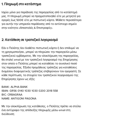
1. Πληρωμή στο κατάστημα
Ισχύει μόνο για παράδοση της παραγγελίας από το κατάστημά
μας. Η πληρωμή μπορεί να πραγματοποιηθεί είτε με μετρητά για
αγορές έως 500€ είτε με πιστωτική κάρτα. Μάθετε περισσότερα
για αυτήν την υπηρεσία παράδοσης από το αντίστοιχο σημείο
στην ενότητα «Αποστολές & Επιστροφές».
2. Κατάθεση σε τραπεζικό λογαριασμό
​Εάν ο Πελάτης δεν διαθέτει πιστωτική κάρτα ή δεν επιθυμεί να
τη χρησιμοποιήσει, μπορεί να πληρώσει την παραγγελία μέσω
τραπεζικού εμβάσματος. Με την ολοκλήρωση της παραγγελίας,
θα σταλεί email με τον τραπεζικό λογαριασμό της Επιχείρησης
στον οποίο ο Πελάτης μπορεί να καταθέσει το συνολικό ποσό
της παραγγελίας. Έξοδα προμήθειας τράπεζας για καταθέσεις
διαμέσου διαφορετικής τράπεζας επιβαρύνουν τον αγοραστή. Σε
κάθε περίπτωση, τα στοιχεία του τραπεζικού λογαριασμού της
Επιχείρησης έχουν ως εξής:
BANK: ALPHA BANK
IBAN: GR56 0140 1030 1030 0200 2018 558
BIC: CRBAGRAA
NAME: ANTIGONI PAGONA
Με την ολοκλήρωση της κατάθεσης, ο Πελάτης πρέπει να στείλει
ένα αντίγραφο της απόδειξης πληρωμής μέσω email στη
διεύθυνση