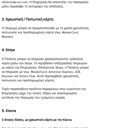
info@andie-art.com
. Η Επιχείρηση θα αποστείλει την παραγγελία
μόλις παραλάβει το αντίγραφο της απόδειξης.
3. Χρεωστική / Πιστωτική κάρτα
Η πληρωμή μπορεί να πραγματοποιηθεί με τη χρήση χρεωστικής,
πιστωτικής και προπληρωμένης κάρτα Visa, MasterCard,
Maestro.​
4. Stripe​
Ο Πελάτης μπορεί να πληρώσει χρησιμοποιώντας τραπεζική
κάρτα μέσω του Stripe, το περιβάλλον επεξεργασίας πληρωμών
με κάρτα της Επιχείρησης. Επιλέγοντας Stripe, ο Πελάτης μπορεί
να πληρώσει με Visa, MasterCard, American Express, JCB,
Discover και Diners Club. Αυτό περιλαμβάνει χρεωστικές,
πιστωτικές και προπληρωμένες κάρτες.
Τυχόν παραδοθέντα προϊόντα παραμένουν στην κυριότητα της
Επιχείρησης μέχρι την τελική, πλήρη και ολοκληρωμένη
εκτέλεση της πληρωμής του τιμήματος αγοράς.
5. Klarna
3 άτοκες δόσεις, με χρεωστική κάρτα με την Klarna