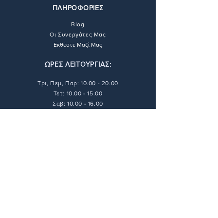
ΠΛΗΡΟΦΟΡΙΕΣ
Blog
Οι Συνεργάτες Μας
Εκθέστε Μαζί Μας
ΩΡΕΣ ΛΕΙΤΟΥΡΓΙΑΣ:
Τρι, Πεμ, Παρ:
10.00 - 20.00
Τετ: 10.00 - 15.00
Σαβ: 10.00 - 16.00
ΝΟΜΙΚΕΣ ΠΟΛΙΤΙΚΕΣ
Τρόποι Πληρωμής
Τρόποι Αποστολής
Πολιτική Απορρήτου
Πολιτική Επιστροφών
Όροι & Προϋποθέσεις
ΕΠΙΚΟΙΝΩΝΙΑ