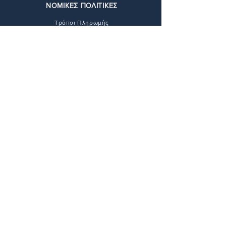
ΝΟΜΙΚΕΣ ΠΟΛΙΤΙΚΕΣ
Τρόποι Πληρωμής
Τρόποι Αποστολής
Πολιτική Απορρήτου
Πολιτική Επιστροφών
Όροι & Προϋποθέσεις
ΕΠΙΚΟΙΝΩΝΙΑ
211 416 6448
info@andie-art.com
ΔΙΕΥΘΥΝΣΗ
Φαραντάτων 17,
11527 Αθήνα
Περιοχή: Πύργος Αθηνών
Σταθμός μετρό Αμπελόκηποι