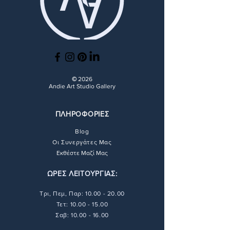
βρείτε όλες τις λεπτομέρειες
διαδικασίες αποστολής εδώ.
Πιστοποιητικό αυθεντικότητας:
σχετικά με τις διαδικασίες
Αυτό το έργο συνοδεύεται με
επιστροφής και επιστροφής
πιστοποιητικό γνησιότητας με
χρημάτων εδώ.
υπογραφή του καλλιτέχνη.
©
2026
Andie Art Studio Gallery
ΠΛΗΡΟΦΟΡΙΕΣ
Blog
Οι Συνεργάτες Μας
Εκθέστε Μαζί Μας
ΩΡΕΣ ΛΕΙΤΟΥΡΓΙΑΣ:
Τρι, Πεμ, Παρ:
10.00 - 20.00
Τετ: 10.00 - 15.00
Σαβ: 10.00 - 16.00