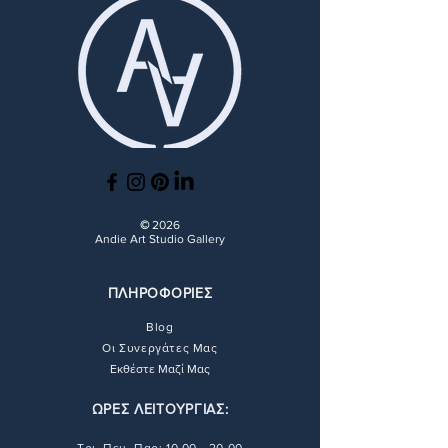
και τον τόπο παράδοσης.
το έργο συνοδεύεται από
διαδικασίες αποστολής
εδώ
.
Μπορείτε να βρείτε όλες τις
πιστοποιητικό γνησιότητας
λεπτομέρειες σχετικά με τις
υπογεγραμμένο από τον
διαδικασίες αποστολής
εδώ
.
Καλλιτέχνη.
©
2026
Andie Art Studio Gallery
ΠΛΗΡΟΦΟΡΙΕΣ
Blog
Οι Συνεργάτες Μας
Εκθέστε Μαζί Μας
ΩΡΕΣ ΛΕΙΤΟΥΡΓΙΑΣ: