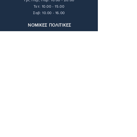
Τρι, Πεμ, Παρ:
10.00 - 20.00
Τετ: 10.00 - 15.00
Σαβ: 10.00 - 16.00
ΝΟΜΙΚΕΣ ΠΟΛΙΤΙΚΕΣ
Τρόποι Πληρωμής
Τρόποι Αποστολής
Πολιτική Απορρήτου
Πολιτική Επιστροφών
Όροι & Προϋποθέσεις
ΕΠΙΚΟΙΝΩΝΙΑ
211 416 6448
info@andie-art.com
ΔΙΕΥΘΥΝΣΗ
Φαραντάτων 17,
11527 Αθήνα