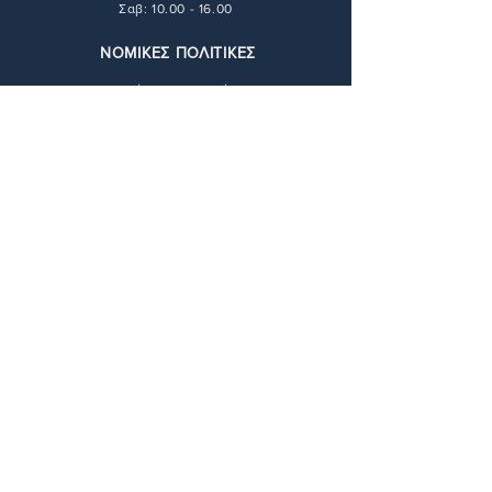
Σαβ: 10.00 - 16.00
ΝΟΜΙΚΕΣ ΠΟΛΙΤΙΚΕΣ
Τρόποι Πληρωμής
Τρόποι Αποστολής
Πολιτική Απορρήτου
Πολιτική Επιστροφών
Όροι & Προϋποθέσεις
ΕΠΙΚΟΙΝΩΝΙΑ
211 416 6448
info@andie-art.com
ΔΙΕΥΘΥΝΣΗ
Φαραντάτων 17,
11527 Αθήνα
Περιοχή: Πύργος Αθηνών