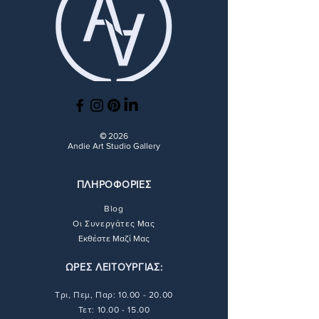
υπογεγραμμένο από τον
την ανταλλαγή. Μπορείτε να
κανονίσετε την επιστροφή και την
Καλλιτέχνη.
βρείτε όλες τις λεπτομέρειες
επιστροφή χρημάτων ή ακόμη και
σχετικά με τις διαδικασίες
την ανταλλαγή. Μπορείτε να
επιστροφής και επιστροφής
βρείτε όλες τις λεπτομέρειες
χρημάτων
εδώ
.
σχετικά με τις διαδικασίες
επιστροφής και επιστροφής
χρημάτων
εδώ
.
©
2026
Andie Art Studio Gallery
ΠΛΗΡΟΦΟΡΙΕΣ
Blog
Οι Συνεργάτες Μας
Εκθέστε Μαζί Μας
ΩΡΕΣ ΛΕΙΤΟΥΡΓΙΑΣ:
Τρι, Πεμ, Παρ:
10.00 - 20.00
Τετ: 10.00 - 15.00