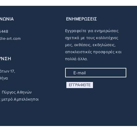
και την ανταλλαγή. Μπορείτε
και τον τόπο παράδοσης.
ραμμένο και αρίθμηση στο
 λεπτομέρειες σχετικά με τις
 όλες τις λεπτομέρειες σχετικά
ροφής και επιστροφής χρημάτων
ς αποστολής
εδώ
.
ΙΝΩΝΙΑ
ΕΝΗΜΕΡΩΣΕΙΣ
εντικότητας:
Αυτό το έργο
στοποιητικό γνησιότητας με
Εγγραφείτε για ενημερώσεις
 6448
ιτέχνη.
σχετικά με τους καλλιτέχνες
die-art.com
μας, εκθέσεις, εκδηλώσεις,
αποκλειστικές προσφορές και
ΥΝΣΗ
πολλά άλλα.​
των 17,
θήνα
ΕΓΓΡΑΦΕΙΤΕ
: Πύργος Αθηνών
 μετρό Αμπελόκηποι