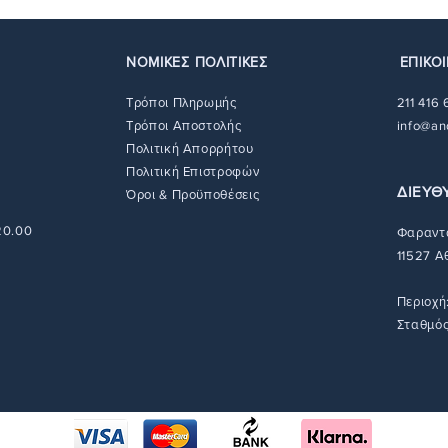
χρημάτων ή ακόμη 
αγορασθέντα είδη 
Υπογραφή:
Υπογεγ
να βρείτε όλες τις
Μπορείτε να βρείτε
αλουμίνιο.
διαδικασίες επιστ
με τις διαδικασίε
ΝΟΜΙΚΕΣ ΠΟΛΙΤΙΚΕΣ
ΕΠΙΚΟ
Πιστοποιητικό αυθ
εδώ
.
συνοδεύεται με πι
Τρόποι Πληρωμής
211 416
υπογραφή του καλλ
Τρόποι Αποστολής
info@an
Πολιτική Απορρήτου
Πολιτική Επιστροφών
ΔΙΕΥΘ
Όροι & Προϋποθέσεις
 20.00
Φαραντά
11527 Α
Περιοχή
Σταθμός