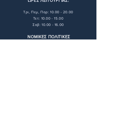
ΩΡΕΣ ΛΕΙΤΟΥΡΓΙΑΣ:
Τρι, Πεμ, Παρ:
10.00 - 20.00
Τετ: 10.00 - 15.00
Σαβ: 10.00 - 16.00
ΝΟΜΙΚΕΣ ΠΟΛΙΤΙΚΕΣ
Τρόποι Πληρωμής
Τρόποι Αποστολής
Πολιτική Απορρήτου
Πολιτική Επιστροφών
Όροι & Προϋποθέσεις
ΕΠΙΚΟΙΝΩΝΙΑ
211 416 6448
info@andie-art.com
ΔΙΕΥΘΥΝΣΗ