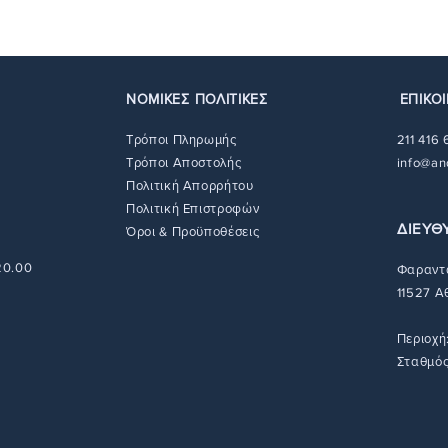
χρημάτων ή ακόμη 
αγορασθέντα είδη 
να βρείτε όλες τις
Μπορείτε να βρείτε
διαδικασίες επιστ
με τις διαδικασίε
εδώ
.
ΝΟΜΙΚΕΣ ΠΟΛΙΤΙΚΕΣ
ΕΠΙΚΟ
Τρόποι Πληρωμής
211 416
Τρόποι Αποστολής
info@an
Πολιτική Απορρήτου
Πολιτική Επιστροφών
ΔΙΕΥΘ
Όροι & Προϋποθέσεις
 20.00
Φαραντά
11527 Α
Περιοχή
Σταθμός