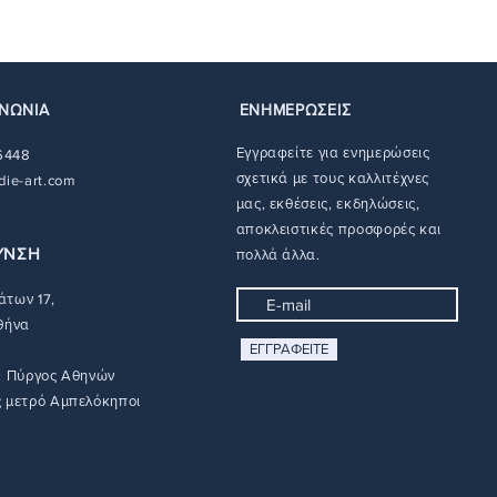
και την ανταλλαγή. Μπορείτε
και τον τόπο παράδοσης.
 λεπτομέρειες σχετικά με τις
 όλες τις λεπτομέρειες σχετικά
ροφής και επιστροφής χρημάτων
ς αποστολής
εδώ
.
ΙΝΩΝΙΑ
ΕΝΗΜΕΡΩΣΕΙΣ
Εγγραφείτε για ενημερώσεις
 6448
σχετικά με τους καλλιτέχνες
die-art.com
μας, εκθέσεις, εκδηλώσεις,
αποκλειστικές προσφορές και
ΥΝΣΗ
πολλά άλλα.​
των 17,
θήνα
ΕΓΓΡΑΦΕΙΤΕ
: Πύργος Αθηνών
 μετρό Αμπελόκηποι