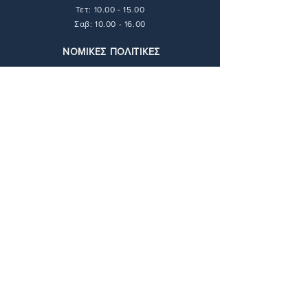
Τετ: 10.00 - 15.00
Σαβ: 10.00 - 16.00
ΝΟΜΙΚΕΣ ΠΟΛΙΤΙΚΕΣ
Τρόποι Πληρωμής
Τρόποι Αποστολής
Πολιτική Απορρήτου
Πολιτική Επιστροφών
Όροι & Προϋποθέσεις
ΕΠΙΚΟΙΝΩΝΙΑ
211 416 6448
info@andie-art.com
ΔΙΕΥΘΥΝΣΗ
Φαραντάτων 17,
11527 Αθήνα