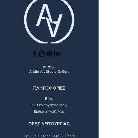
επιστροφή χρημάτων ή ακόμη και
Μπορείτε να βρείτε όλες τις
την ανταλλαγή. Μπορείτε να
λεπτομέρειες σχετικά με τις
βρείτε όλες τις λεπτομέρειες
διαδικασίες αποστολής
εδώ
.
σχετικά με τις διαδικασίες
επιστροφής και επιστροφής
χρημάτων
εδώ
.
©
2026
Andie Art Studio Gallery
ΠΛΗΡΟΦΟΡΙΕΣ
Blog
Οι Συνεργάτες Μας
Εκθέστε Μαζί Μας
ΩΡΕΣ ΛΕΙΤΟΥΡΓΙΑΣ:
Τρι, Πεμ, Παρ:
10.00 - 20.00